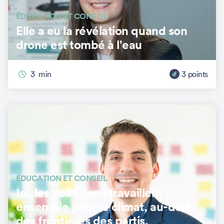
ÉDUCATION ET CONSEIL
Elle a eu la révélation quand son
drone est tombé à l'eau
3
min
3
points
ÉDUCATION ET CONSEIL
Ici, les politiciens travaillent
ensemble pour le climat, au-delà
des frontières des partis.