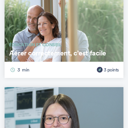
ÉDUCATION ET CONSEIL
Aérer correctement, c'est facile
3
min
3
points