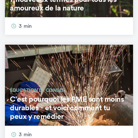
amoureux de la nature
3
min
ÉDUCATION ET CONSEIL
C'est pourquoi les PME sont moins
durables - et voici comment tu
peux y remédier
3
min