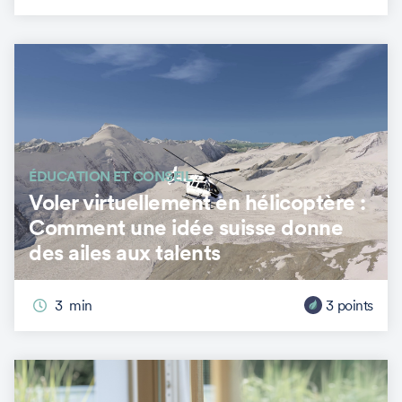
ÉDUCATION ET CONSEIL
Voler virtuellement en hélicoptère :
Comment une idée suisse donne
des ailes aux talents
3
min
3
points