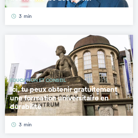
3
min
ÉDUCATION ET CONSEIL
Ici, tu peux obtenir gratuitement
une formation universitaire en
durabilité
3
min