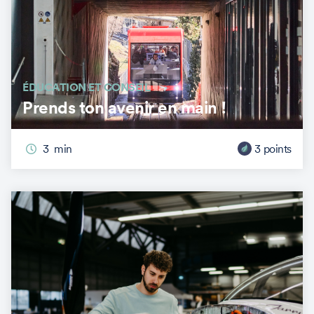
ÉDUCATION ET CONSEIL
Prends ton avenir en main !
3
min
3
points