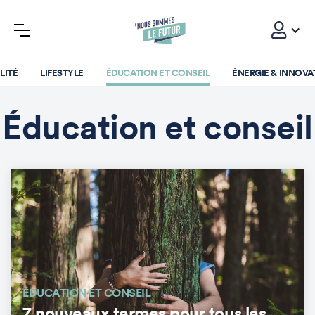
LITÉ
LIFESTYLE
ÉDUCATION ET CONSEIL
ÉNERGIE & INNOVA
Éducation et conseil
ÉDUCATION ET CONSEIL
7 nouveaux termes pour tous les