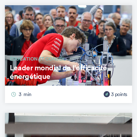
ÉDUCATION ET CONSEIL
Leader mondial de l'efficacité
énergétique
3
min
3
points