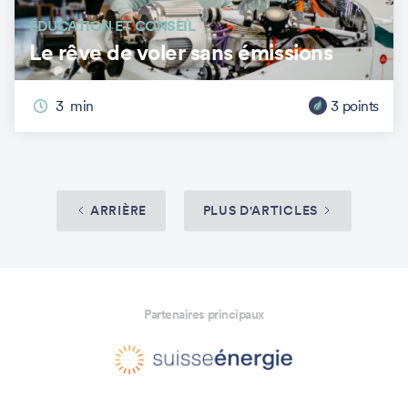
ÉDUCATION ET CONSEIL
Le rêve de voler sans émissions
3
min
3
points
ARRIÈRE
PLUS D'ARTICLES
Partenaires principaux