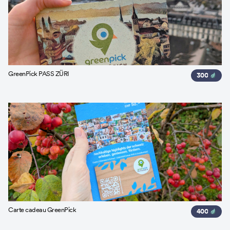
GreenPick PASS ZÜRI
300
Carte cadeau GreenPick
400