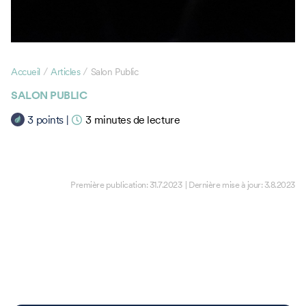
/
/
Accueil
Articles
Salon Public
SALON PUBLIC
3
points
|
3
minutes de lecture
Première publication:
31.7.2023
| Dernière mise à jour:
3.8.2023