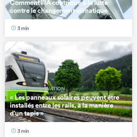
Comment l'IA contribue à la lutte
contre le changement climatique
3
min
ÉNERGIE & INNOVATION
« Les panneaux solaires peuvent être
installés entre les rails, à la manière
d'un tapis »
3
min