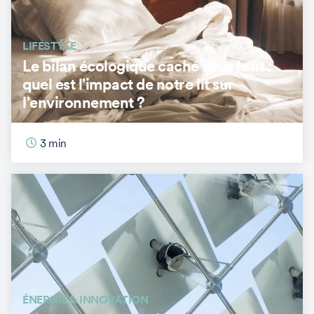
LIFESTYLE
Le bilan écologique caché sous le lit :
quel est l'impact de notre lit sur
l'environnement ?
3
min
ÉNERGIE & INNOVATION