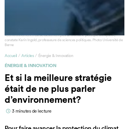
«L’environnement n’est actuellement pas un domaine politique attrayant»,
constate Karin Ingold, professeure de sciences politiques. Photo: Université de
Berne
/
/
Accueil
Articles
Énergie & Innovation
ÉNERGIE & INNOVATION
Et si la meilleure stratégie
était de ne plus parler
d’environnement?
3
minutes de lecture
Pour faire avancer la protection du climat,