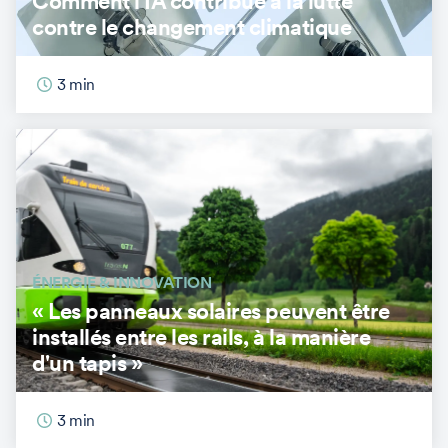
Comment l'IA contribue à la lutte
contre le changement climatique
3
min
ÉNERGIE & INNOVATION
« Les panneaux solaires peuvent être
installés entre les rails, à la manière
d'un tapis »
3
min