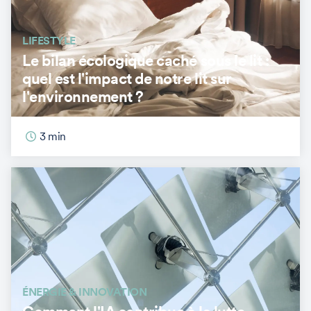
LIFESTYLE
Le bilan écologique caché sous le lit :
quel est l'impact de notre lit sur
l'environnement ?
3
min
ÉNERGIE & INNOVATION