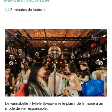
ÉNERGIE & INNOVATION
3
minutes de lecture
»,
Le «annabelle × Miele Swap» allie le plaisir de la mode à un
Le
mode de vie responsable.
qui