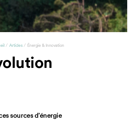
/
/
eil
Articles
Énergie & Innovation
volution
ces sources d’énergie