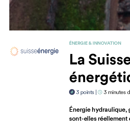
ÉNERGIE & INNOVATION
La Suisse
énergéti
3
points
|
3
minutes d
Énergie hydraulique, 
sont-elles réellement