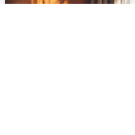
LIFESTYLE
Le bilan écologique caché sous le lit :
quel est l'impact de notre lit sur
l'environnement ?
3
min