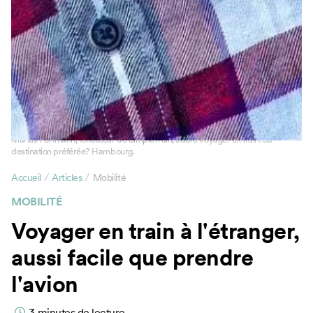
Marius Portmann, fondateur de SimpleTrain, adore voyager en train. Sa
destination préférée? Hambourg.
/
/
Accueil
Articles
Mobilité
MOBILITÉ
Voyager en train à l'étranger,
aussi facile que prendre
l'avion
3
minutes de lecture