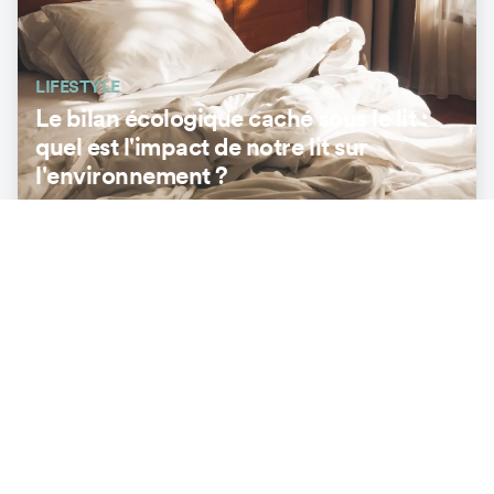
LIFESTYLE
Le bilan écologique caché sous le lit :
quel est l'impact de notre lit sur
l'environnement ?
3
min
ÉNERGIE & INNOVATION