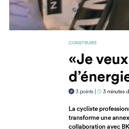
CONSTRUIRE
«Je veux
d’énergi
3
points
|
3
minutes d
La cycliste professi
transforme une annexe
collaboration avec BKW